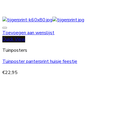
Toevoegen aan wenslijst
Quick View
Tuinposters
Tuinposter panterprint huisje feestje
€
22,95