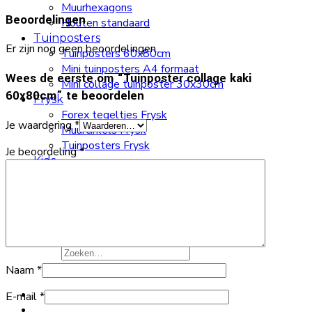
Muurhexagons
Beoordelingen
Houten standaard
Tuinposters
Er zijn nog geen beoordelingen.
Tuinposters 60x80cm
Mini tuinposters A4 formaat
Wees de eerste om “Tuinposter collage kaki
Mini collage tuinposter 30x30cm
60x80cm” te beoordelen
Frysk
Forex tegeltjes Frysk
Je waardering
*
Muurcirkels Frysk
Tuinposters Frysk
Je beoordeling
*
Kids
Forex tegeltje kids
Placemat kids
Poster kinderkamer
Muurcirkels kids
Zoeken
naar:
Naam
*
E-mail
*