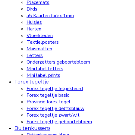
Placemats
Birds
a5 Kaarten forex 1mm
Huisjes
Harten
Vloerkleden
Textielposters
Muismatten
Letters
Onderzetters geboortebloem
Mini label letters
Mini label prints
Forex tegeltje
Forex tegeltje felgekleurd
Forex tegeltje basic
Provincie forex tegel
Forex tegeltje delftsblauw
Forex tegeltje zwart/wit
Forex tegeltje geboortebloem
Buitenkussens