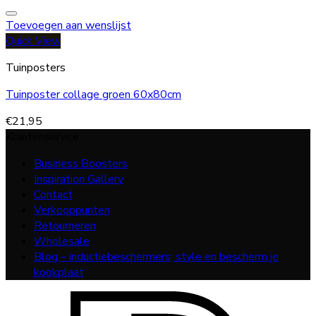
Toevoegen aan wenslijst
Quick View
Tuinposters
Tuinposter collage groen 60x80cm
€
21,95
Klantenservice
Business Boosters
Inspiration Gallery
Contact
Verkooppunten
Retourneren
Wholesale
Blog – inductiebeschermers; style en bescherm je
kookplaat