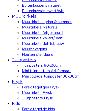
Buitenkussens kleur
Buitenkussens naturel
Buitenkussen zwart/wit
Muurcirkels
Muurcirkels spring & summer
Muurcirkels Naturals
Muurcirkels felgekleurd
Muurcirkels Zwart/ Wit
Muurcirkels delftsblauw
Muurhexagons
Houten standaard
Tuinposters
Tuinposters 60x80cm
Mini tuinposters A4 formaat
Mini collage tuinposter 30x30cm
Frysk
Forex tegeltjes Frysk
Muurcirkels Frysk
Tuinposters Frysk
Kids
Forex tegeltje kids