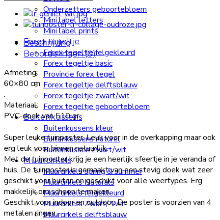
kaki
Onderzetters geboortebloem
60x80cm
Mini label letters
aantal
Mini label prints
Forex tegeltje
Beschrijving
Forex tegeltje felgekleurd
Beoordelingen (0)
Forex tegeltje basic
Afmeting:
Provincie forex tegel
60×80 cm
Forex tegeltje delftsblauw
.
Forex tegeltje zwart/wit
Materiaal:
Forex tegeltje geboortebloem
PVC-doek van 510 gr
Buitenkussens
.
Buitenkussens kleur
Super leuke tuinposter. Leuk voor in de overkapping maar ook
Buitenkussens naturel
erg leuk voor binnen natuurlijk.
Buitenkussen zwart/wit
Met de tuinposter krijg je een heerlijk sfeertje in je veranda of
Muurcirkels
huis. De tuinposter is gemaakt van een stevig doek wat zeer
Muurcirkels spring & summer
geschikt voor buiten en geschikt voor alle weertypes. Erg
Muurcirkels Naturals
makkelijk om schoon te maken.
Muurcirkels felgekleurd
Geschikt voor indoor en outdoor. De poster is voorzien van 4
Muurcirkels Zwart/ Wit
metalen ringen.
Muurcirkels delftsblauw