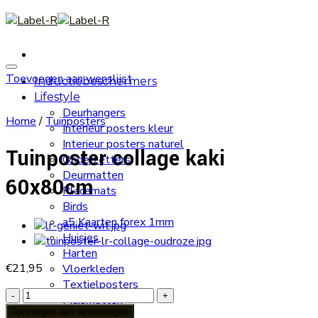
Skip
to
content
Toevoegen aan wenslijst
Inductiebeschermers
Lifestyle
Deurhangers
Home
/
Tuinposters
Interieur posters kleur
Interieur posters naturel
Tuinposter collage kaki
Onderzetters
Deurmatten
60x80cm
Placemats
Birds
a5 Kaarten forex 1mm
Huisjes
Harten
€
21,95
Vloerkleden
Textielposters
Tuinposter
Muismatten
collage
Toevoegen aan winkelwagen
Letters