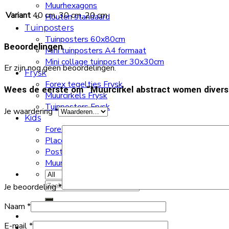
Muurhexagons
Variant
40 cm, 30 cm, 20 cm
Houten standaard
Tuinposters
Tuinposters 60x80cm
Beoordelingen
Mini tuinposters A4 formaat
Mini collage tuinposter 30x30cm
Er zijn nog geen beoordelingen.
Frysk
Forex tegeltjes Frysk
Wees de eerste om “Muurcirkel abstract women diver
Muurcirkels Frysk
Tuinposters Frysk
Je waardering
*
Kids
Forex tegeltje kids
Placemat kids
Poster kinderkamer
Muurcirkels kids
Zoeken
Je beoordeling
*
naar:
Naam
*
E-mail
*