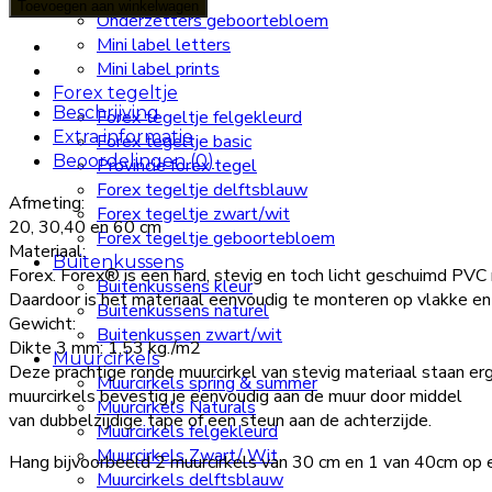
abstract
Toevoegen aan winkelwagen
Onderzetters geboortebloem
women
Mini label letters
diverse
Mini label prints
maten
Forex tegeltje
aantal
Beschrijving
Forex tegeltje felgekleurd
Extra informatie
Forex tegeltje basic
Beoordelingen (0)
Provincie forex tegel
Forex tegeltje delftsblauw
Afmeting:
Forex tegeltje zwart/wit
20, 30,40 en 60 cm
Forex tegeltje geboortebloem
Materiaal:
Buitenkussens
Forex. Forex® is een hard, stevig en toch licht geschuimd PVC 
Buitenkussens kleur
Daardoor is het materiaal eenvoudig te monteren op vlakke en
Buitenkussens naturel
Gewicht:
Buitenkussen zwart/wit
Dikte 3 mm: 1,53 kg./m2
Muurcirkels
Deze prachtige ronde muurcirkel van stevig materiaal staan erg 
Muurcirkels spring & summer
muurcirkels bevestig je eenvoudig aan de muur door middel
Muurcirkels Naturals
van dubbelzijdige tape of een steun aan de achterzijde.
Muurcirkels felgekleurd
Muurcirkels Zwart/ Wit
Hang bijvoorbeeld 2 muurcirkels van 30 cm en 1 van 40cm op en 
Muurcirkels delftsblauw