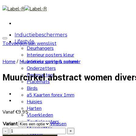
Skip
to
content
Inductiebeschermers
Lifestyle
Toevoegen aan wenslijst
Deurhangers
Interieur posters kleur
Home
/
Muurcirkels spring & summer
Interieur posters naturel
Onderzetters
Muurcirkel abstract women dive
Deurmatten
Placemats
Birds
a5 Kaarten forex 1mm
Huisjes
Harten
Vanaf
€
9,95
Vloerkleden
Textielposters
Variant
Wissen
Muismatten
Muurcirkel
Letters