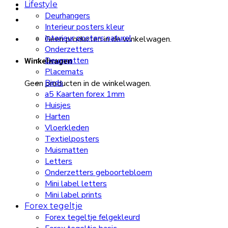
Lifestyle
Deurhangers
Interieur posters kleur
Interieur posters naturel
Geen producten in de winkelwagen.
Onderzetters
Deurmatten
Winkelwagen
Placemats
Birds
Geen producten in de winkelwagen.
a5 Kaarten forex 1mm
Huisjes
Harten
Vloerkleden
Textielposters
Muismatten
Letters
Onderzetters geboortebloem
Mini label letters
Mini label prints
Forex tegeltje
Forex tegeltje felgekleurd