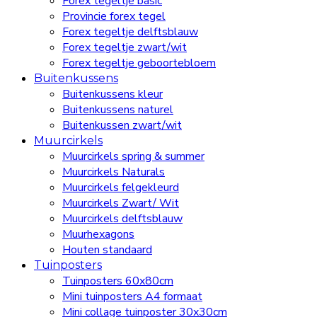
Forex tegeltje basic
Provincie forex tegel
Forex tegeltje delftsblauw
Forex tegeltje zwart/wit
Forex tegeltje geboortebloem
Buitenkussens
Buitenkussens kleur
Buitenkussens naturel
Buitenkussen zwart/wit
Muurcirkels
Muurcirkels spring & summer
Muurcirkels Naturals
Muurcirkels felgekleurd
Muurcirkels Zwart/ Wit
Muurcirkels delftsblauw
Muurhexagons
Houten standaard
Tuinposters
Tuinposters 60x80cm
Mini tuinposters A4 formaat
Mini collage tuinposter 30x30cm