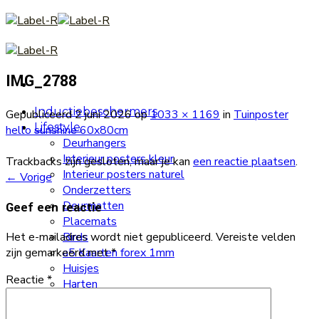
Skip
to
content
IMG_2788
Inductiebeschermers
Gepubliceerd
2 juni 2026
op
1033 × 1169
in
Tuinposter
Lifestyle
hello sunshine 60x80cm
Deurhangers
Interieur posters kleur
Trackbacks zijn gesloten, maar je kan
een reactie plaatsen
.
Interieur posters naturel
←
Vorige
Onderzetters
Deurmatten
Geef een reactie
Placemats
Birds
Het e-mailadres wordt niet gepubliceerd.
Vereiste velden
a5 Kaarten forex 1mm
zijn gemarkeerd met
*
Huisjes
Reactie
*
Harten
Vloerkleden
Textielposters